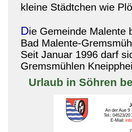
kleine Städtchen wie Plö
D
ie Gemeinde Malente b
Bad Malente-Gremsmühl
Seit Januar 1996 darf si
Gremsmühlen Kneipphei
Urlaub in Söhren b
J
An der Aue 9 
Tel.: 04523/20
E-Mail:
inf
D